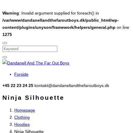
Warning
: Invalid argument supplied for foreach() in
/var/www/dandanellandthefaroutboys.dk/public_html/wp-
content/plugins/unyson/framework/helpers/general.php
on line
1275
Search
Forside
+45 22 23 24 25
kontakt@dandanellandthefaroutboys.dk
Ninja Silhouette
Homepage
Clothing
Hoodies
Ninja Silhouette